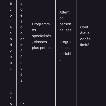
É
s
c
d
Attenti
o
e
on
l
s
Programm
person
e
c
Coût
es
nalisée
s
ol
élevé,
spécialisés
,
p
ar
accès
, classes
progra
ri
it
limité
plus petites
mmes
v
é
enrichi
é
él
s
e
e
s
v
é
s
É
c
o
Fr