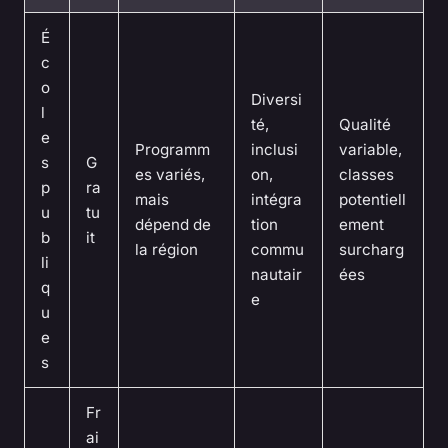
É
c
o
Diversi
l
té,
Qualité
e
Programm
inclusi
variable,
s
G
es variés,
on,
classes
p
ra
mais
intégra
potentiell
u
tu
dépend de
tion
ement
b
it
la région
commu
surcharg
li
nautair
ées
q
e
u
e
s
Fr
ai