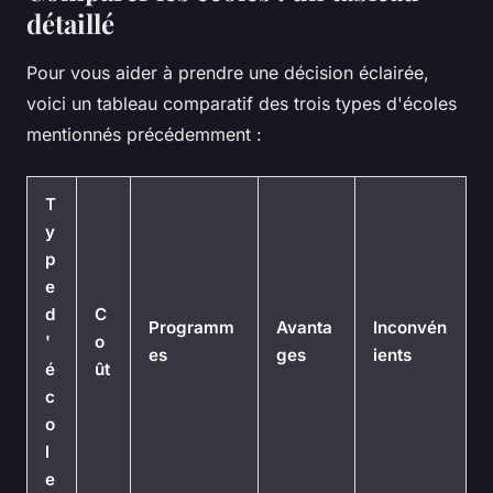
détaillé
Pour vous aider à prendre une décision éclairée,
voici un tableau comparatif des trois types d'écoles
mentionnés précédemment :
T
y
p
e
d
C
Programm
Avanta
Inconvén
'
o
es
ges
ients
é
ût
c
o
l
e