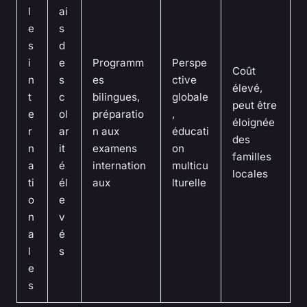
l
ai
e
s
s
d
i
e
Programm
Perspe
Coût
n
s
es
ctive
élevé,
t
c
bilingues,
globale
peut être
e
ol
préparatio
,
éloignée
r
ar
n aux
éducati
des
n
it
examens
on
familles
a
é
internation
multicu
locales
ti
él
aux
lturelle
o
e
n
v
a
é
l
s
e
s