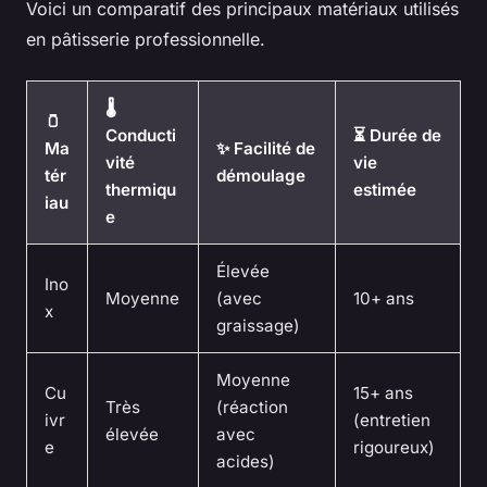
Voici un comparatif des principaux matériaux utilisés
en pâtisserie professionnelle.
🌡️
🫙
Conducti
⏳ Durée de
Ma
✨ Facilité de
vité
vie
tér
démoulage
thermiqu
estimée
iau
e
Élevée
Ino
Moyenne
(avec
10+ ans
x
graissage)
Moyenne
Cu
15+ ans
Très
(réaction
ivr
(entretien
élevée
avec
e
rigoureux)
acides)